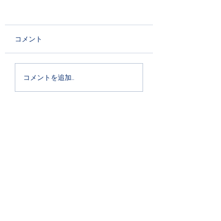
コメント
コメントを追加…
アンサンブル藝弦
©
2026 by Japan Czech
Association/Japan Slovak Association.
www.japan-cz-sk.com