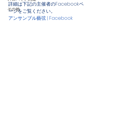
詳細は下記の主催者のFacebookペ
その他
ージをご覧ください。
アンサンブル藝弦 | Facebook