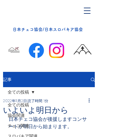
​日本チェコ協会/日本スロバキア協会
記事
全ての投稿
2022年11月2日
読了時間: 1分
全ての投稿
いよいよ明日から
協会関連
日本チェコ協会が後援しますコンサ
チェコ関連
ートが明日から始まります。
スロバキア関連