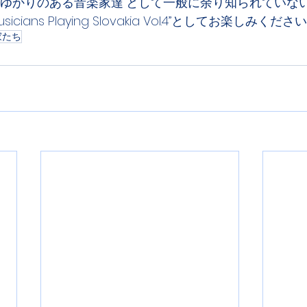
にゆかりのある音楽家達”として一般に余り知られていな
ians Playing Slovakia Vol.4”としてお楽しみくださ
家たち