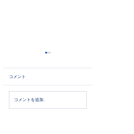
コメント
切手に見るハプスブル
スロヴァキア・フ
コメントを追加…
ク帝国美術史
ハーモニー管弦
新潟公演