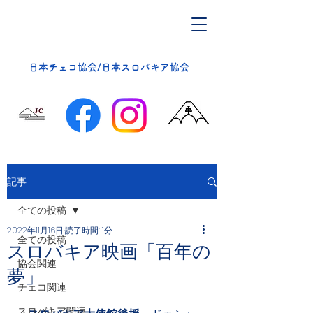
​日本チェコ協会/日本スロバキア協会
記事
全ての投稿
2022年11月16日
読了時間: 1分
全ての投稿
スロバキア映画「百年の
協会関連
夢」
チェコ関連
スロバキア関連