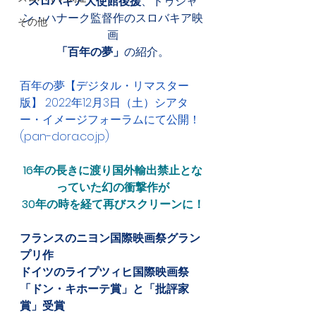
スロバキア大使館後援
、ドゥシャ
ン・ハナーク監督作のスロバキア映
その他
画
「百年の夢」
の紹介。
百年の夢【デジタル・リマスター
版】 2022年12月3日（土）シアタ
ー・イメージフォーラムにて公開！ 
(pan-dora.co.jp)
16年の長きに渡り国外輸出禁止とな
っていた幻の衝撃作が
30年の時を経て再びスクリーンに！
フランスのニヨン国際映画祭グラン
プリ作
ドイツのライプツィヒ国際映画祭
「ドン・キホーテ賞」と「批評家
賞」受賞