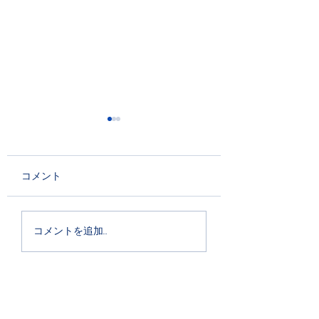
コメント
切手に見るハプスブル
スロヴァキア・フ
コメントを追加…
ク帝国美術史
ハーモニー管弦
新潟公演