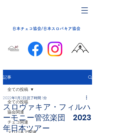
​日本チェコ協会/日本スロバキア協会
記事
全ての投稿
2022年11月2日
読了時間: 1分
全ての投稿
スロヴァキア・フィルハ
協会関連
ーモニー管弦楽団 2023
チェコ関連
年日本ツアー
スロバキア関連