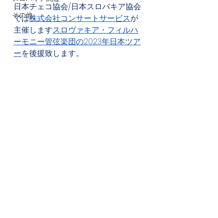
日本チェコ協会/日本スロバキア協会
その他
では
株式会社コンサートサービス
が
主催します
スロヴァキア・フィルハ
ーモニー管弦楽団の2023年日本ツア
ー
を後援致します。