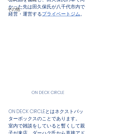
かった先は田久保氏が八千代市内で
その他
経営・運営する
プライベートジム
。
ON DECK CIRCLE
ON DECK CIRCLEとはネクストバッ
ターボックスのことであります。
室内で雑談をしていると暫くして親
子が来店。ダーハク氏から直接アド