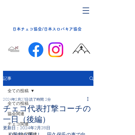
​日本チェコ協会/日本スロバキア協会
記事
全ての投稿
2024年2月27日
読了時間: 2分
全ての投稿
チェコ代表打撃コーチの
協会関連
一日（後編）
チェコ関連
更新日：
2024年2月28日
スロバキア関連
公民館を後にし、田久保氏の車で向