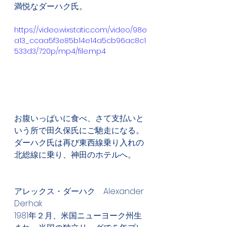
満悦なダーハク氏。
https://video.wixstatic.com/video/98e
a13_ccaa5f3e85b14e14a5cb96ac8c1
533d3/720p/mp4/file.mp4
お腹いっぱいに食べ、さて支払いと
いう所で田久保氏にご馳走になる。
ダーハク氏は再び東西線乗り入れの
北総線に乗り、神田のホテルへ。
アレックス・ダーハク　Alexander 
Derhak
1981年２月、米国ニューヨーク州生