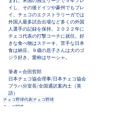
まれ。米国の独立リーグで５年プレ
イし、その後ドイツや豪州でもプレ
イ。チェコのエクストラリーガでは
外国人最多試合出場など多くの外国
人選手の記録を保持。２０２２年に
チェコ代表の打撃コーチに就任。好
きな食べ物はステーキ。苦手な日本
食は納豆。９歳の息子さんは大のゴ
ジラ好き。愛称はサーシャ。
筆者＝合田哲郎　
日本チェコ協会理事/日本チェコ協会
プラハ分室長/全国通訳案内士（英
語）
チェコ野球代表
チェコ野球
チェコ関連