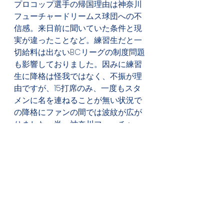
プロコップ選手の帰国理由は神奈川
フューチャードリームス球団への不
信感。来日前に聞いていた条件と現
実が違ったことなど。練習生だと一
切給料は出ないBCリーグの制度問題
も影響しておりました。因みに練習
生に降格は怪我ではなく、不振が理
由ですが、15打席のみ、一度もスタ
メンに名を連ねることが無い状況で
の降格にファンの間では波紋が広が
りました。尚、神奈川フューチャー
ドリームス球団のHP上でのプロコッ
プ選手の退団案内はシーズン後、そ
れも暫くしてからでした。
チェコ野球
チェコ関連