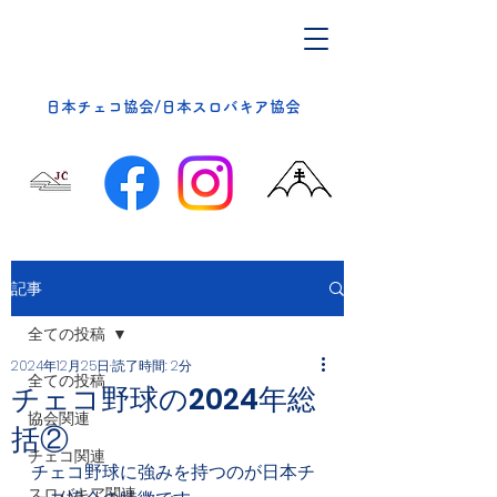
​日本チェコ協会/日本スロバキア協会
記事
全ての投稿
2024年12月25日
読了時間: 2分
全ての投稿
チェコ野球の2024年総
協会関連
括②
チェコ関連
チェコ野球に強みを持つのが日本チ
スロバキア関連