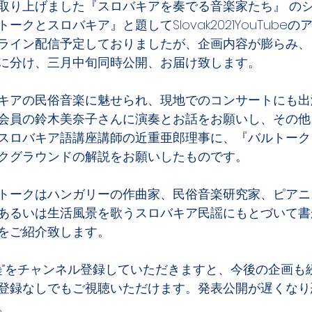
取り上げました『スロバキアを奏でる音楽家たち』 の
クとスロバキア』と題してSlovak2021YouTube
ライン配信予定しておりましたが、企画内容が膨らみ、
に分け、三月中旬同時公開、お届け致します。
キアの民俗音楽に魅せられ、現地でのコンサートにも出
会員の鈴木美奈子さんに演奏とお話をお願いし、その他
スロバキア語講座講師の近重亜郎理事に、『バルトーク
クグラウンドの解説をお願いしたものです。
トークはハンガリーの作曲家、民俗音楽研究家、ピアニ
あるいは生活風景を歌うスロバキア民謡にもとづいて書
をご紹介致します。
e
”をチャンネル登録していただきますと、今後の企画も
登録なしでもご視聴いただけます。発表公開が遅くなり
。