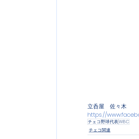
立呑屋　佐々木
https://www.faceb
チェコ野球代表
WBC
チェコ関連