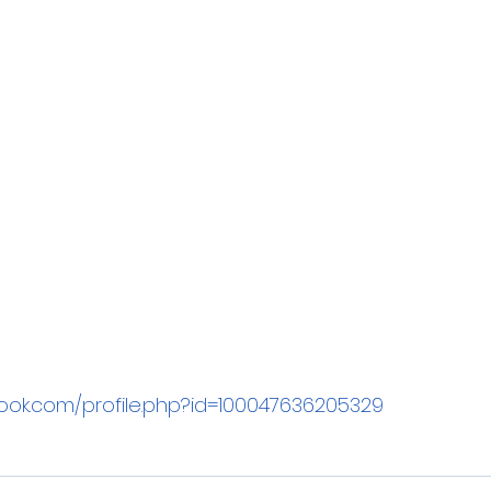
ook.com/profile.php?id=100047636205329