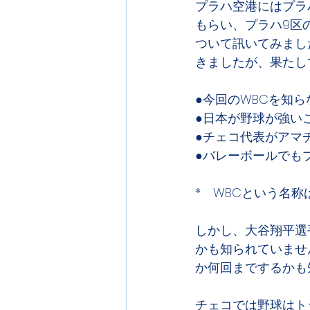
プラハ空港にはプラ
もらい、プラハ9区
ついて訊いてみまし
きましたが、果たし
●今回のWBCを知
●日本が野球が強い
●チェコ代表がアマ
●バレーボールでも
*　WBCという名
しかし、大谷翔平選
かも知られていませ
か何回までするかも
チェコでは野球はト