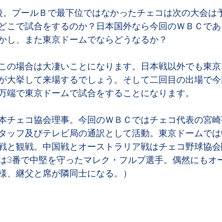
後。プールＢで最下位ではなかったチェコは次の大会は
どこで試合をするのか？日本国外なら今回のＷＢＣであ
かし、また東京ドームでならどうなるか？
この場合は大凄いことになります。日本戦以外でも東京
が大挙して来場するでしょう。そして二回目の出場で今
万端で東京ドームで試合をすることになります。
本チェコ協会理事。今回のＷＢＣではチェコ代表の宮崎
タッフ及びテレビ局の通訳として活動。東京ドームでは
戦と観戦。中国戦とオーストラリア戦はチェコ野球協会
は3番で中堅を守ったマレク・フルプ選手。偶然にもオ
様、継父と席が隣同士になる。）