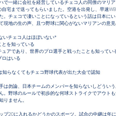
ハで一緒に会社を経営しているチェコ人の同僚のマリア
の自宅まで送ってもらいました。空港を出発し、早速WB
た。チェコで凄いことになっているという話は日本にい
て現地の生の声、且つ野球に関心がないマリアンの意見
らないチェコ人はほぼいない*
ことを知っている
チュアであり、世界のプロ選手と戦ったことも知ってい
プロはいる
称は知らなくてもチェコ野球代表が出た大会で認知
手は勿論、日本チームのメンバーを知らないしどういう
ん。野球のルールで初歩的な何球ストライクでアウトも
知りません。
ップ20に入れるかどうかのスポーツ。試合の中継は年