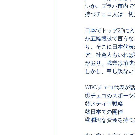
いか。プラハ市内で
持つチェコ人は一切
日本でトップ20に
が五輪競技で言うな
り、そこに日本代表
ア。社会人もいれば
がおり、職業は消防
しかし、申し訳ない
WBCチェコ代表が
①チェコのスポーツ
②メディア戦略
③日本での開催
④潤沢な資金を持つ