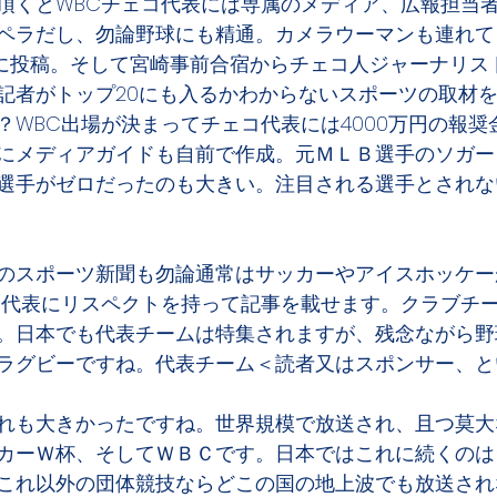
頂くとWBCチェコ代表には専属のメディア、広報担当
ペラだし、勿論野球にも精通。カメラウーマンも連れて
Sに投稿。そして宮崎事前合宿からチェコ人ジャーナリス
記者がトップ20にも入るかわからないスポーツの取材
？WBC出場が決まってチェコ代表には4000万円の報奨
にメディアガイドも自前で作成。元ＭＬＢ選手のソガー
選手がゼロだったのも大きい。注目される選手とされな
のスポーツ新聞も勿論通常はサッカーやアイスホッケー
コ代表にリスペクトを持って記事を載せます。クラブチ
。日本でも代表チームは特集されますが、残念ながら野
ラグビーですね。代表チーム＜読者又はスポンサー、と
れも大きかったですね。世界規模で放送され、且つ莫大
カーＷ杯、そしてＷＢＣです。日本ではこれに続くのは
これ以外の団体競技ならどこの国の地上波でも放送され