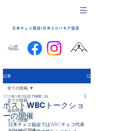
​日本チェコ協会/日本スロバキア協会
記事
全ての投稿
2023年3月17日
読了時間: 2分
全ての投稿
ポストWBCトークショ
協会関連
ーの開催
チェコ関連
日本チェコ協会ではWBCチェコ代表
スロバキア関連