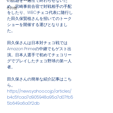
の話題を一過性で終わらせないた
め、宮崎事前合宿で対戦相手の手配
その他
をしたり、WBCチェコ代表に随行し
た田久保賢植さんを招いてのトーク
ショーを開催する運びとなりまし
た。
田久保さんは日本対チェコ戦では
Amazon Primeの中継でもゲスト出
演。日本人選手で初めてチェコリー
グでプレイしたチェコ野球の第一人
者。
田久保さんの簡単な紹介記事はこち
ら。
https://news.yahoo.co.jp/articles/
b4c5fcaa7d905948a95a7d07fb5
5b649a6a0f2db