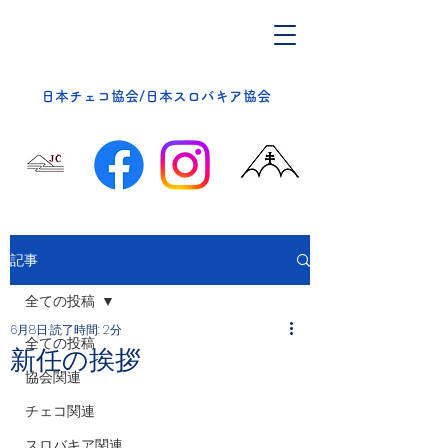
​日本チェコ協会/日本スロバキア協会
記事
全ての投稿
6月8日
読了時間: 2分
全ての投稿
新任の挨拶
協会関連
チェコ関連
スロバキア関連