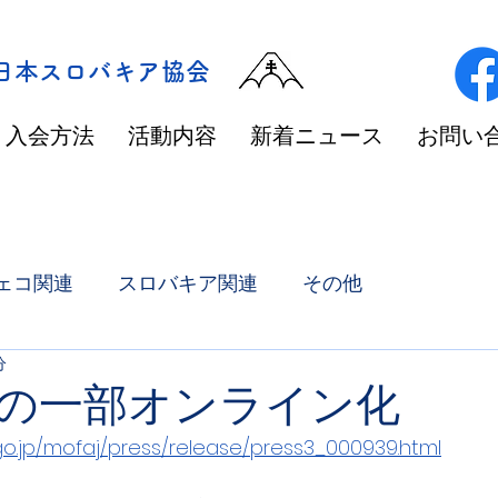
/日本スロバキア協会
入会方法
活動内容
新着ニュース
お問い
ェコ関連
スロバキア関連
その他
分
の一部オンライン化
go.jp/mofaj/press/release/press3_000939.html