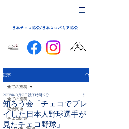
​日本チェコ協会/日本スロバキア協会
記事
全ての投稿
2025年10月21日
読了時間: 2分
全ての投稿
知ろう会「チェコでプレ
協会関連
イした日本人野球選手が
チェコ関連
見たチェコ野球」
スロバキア関連