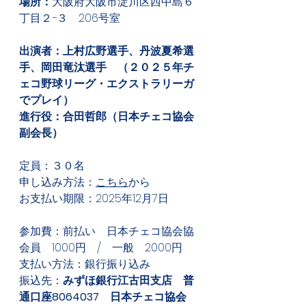
場所：
大阪府大阪市淀川区西中島６
丁目２−３　206号室
出演者：上村広野選手、丹波夏希選
手、岡田竜汰選手　（２０２５年チ
ェコ野球リーグ・エクストラリーガ
でプレイ）
進行役：合田哲郎（日本チェコ協会
副会長）
定員：３０名
申し込み方法：
こちら
から
お支払い期限：2025年12月7日
参加費：前払い　日本チェコ協会協
会員　1000円　/　一般　2000円
支払い方法：銀行振り込み
振込先：
みずほ銀行江古田支店　普
通口座8064037　日本チェコ協会