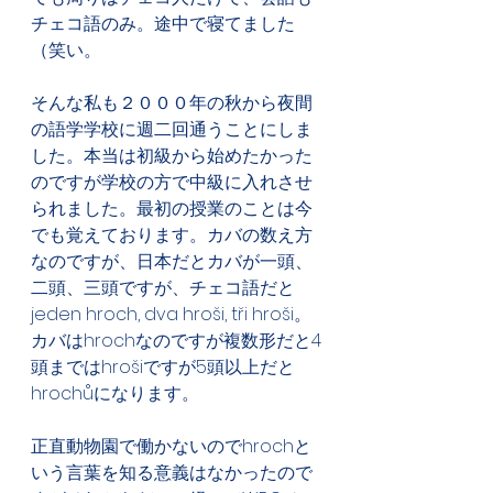
チェコ語のみ。途中で寝てました
（笑い。
そんな私も２０００年の秋から夜間
の語学学校に週二回通うことにしま
した。本当は初級から始めたかった
のですが学校の方で中級に入れさせ
られました。最初の授業のことは今
でも覚えております。カバの数え方
なのですが、日本だとカバが一頭、
二頭、三頭ですが、チェコ語だと
jeden hroch, dva hroši, tři hroši。
カバはhrochなのですが複数形だと4
頭まではhrošiですが5頭以上だと
hrochůになります。
正直動物園で働かないのでhrochと
いう言葉を知る意義はなかったので