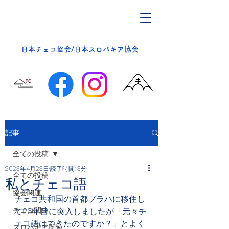
​日本チェコ協会/日本スロバキア協会
記事
全ての投稿
2023年4月23日
読了時間: 3分
全ての投稿
私とチェコ語
協会関連
チェコ共和国の首都プラハに移住し
チェコ関連
て26年目に突入しましたが「元々チ
ェコ語はできたのですか？」とよく
スロバキア関連