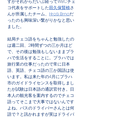
すがそれからだいぶ経ってWBCチェ
コ代表をサポートした
田久保賢植
さ
んが所属したチーム、
Hroši Brno
だ
ったのも興味深い繋がりかなと思い
ました。
結局チェコ語をちゃんと勉強したの
は週二回、2時間ずつの三か月ほど
で、その後は勉強もしないままプラ
ハで生活をすることに。プラハでは
旅行業の仕事だったので常に日本
語、英語、チェコ語の三か国語は使
います。私は来た年の4月にプラハ
市のガイドライセンスを取得しまし
たが試験は日本語の通訳官付き。日
本人の観光客を案内するのでチェコ
語ってそこまで大事ではないんです
よね。バスのドライバーさんとは何
語で？と訊かれますが実はドライバ