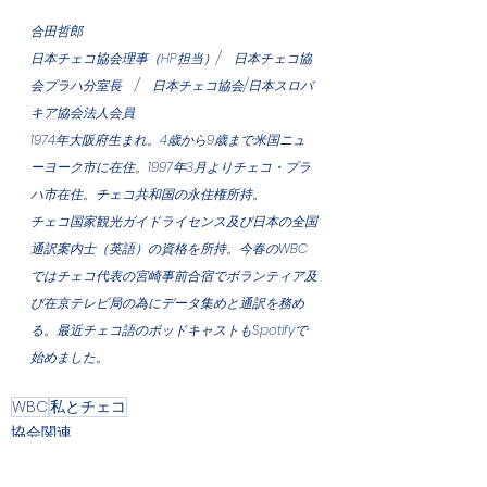
合田哲郎
日本チェコ協会理事（HP担当）/　日本チェコ協
会プラハ分室長　/　日本チェコ協会/日本スロバ
キア協会法人会員
1974年大阪府生まれ。4歳から9歳まで米国ニュ
ーヨーク市に在住。1997年3月よりチェコ・プラ
ハ市在住。チェコ共和国の永住権所持。
チェコ国家観光ガイドライセンス及び日本の全国
通訳案内士（英語）の資格を所持。今春のWBC
ではチェコ代表の宮崎事前合宿でボランティア及
び在京テレビ局の為にデータ集めと通訳を務め
る。最近チェコ語のポッドキャストもSpotifyで
始めました。
WBC
私とチェコ
協会関連
チェコ関連