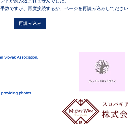
メントが読み込まれませんでした。
お手数ですが、再度接続するか、ページを再読み込みしてださ
ラク
再読み込み
PDICデジタル チェコ語俗語
辞典
n Slovak Association.
 providing photos.