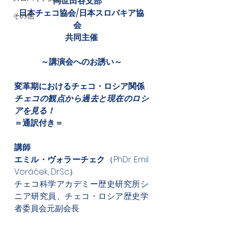
同世田谷支部　
日本チェコ協会/日本スロバキア協
その他
会　
共同主催
～講演会へのお誘い～
変革期におけるチェコ・ロシア関係
チェコの観点から過去と現在のロシ
アを見る！
＝通訳付き＝　
講師　
エミル・ヴォラーチェク
（PhDr. Emil 
Voráček, DrSc）
チェコ科学アカデミー歴史研究所シ
ニア研究員、チェコ・ロシア歴史学
者委員会元副会長