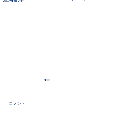
コメント
PDICデジタル チェコ語
ラクロス女子世界
コメントを追加…