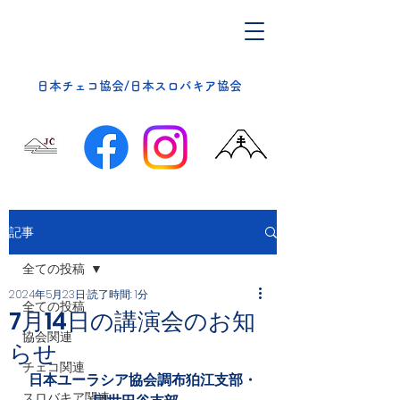
​日本チェコ協会/日本スロバキア協会
記事
全ての投稿
2024年5月23日
読了時間: 1分
全ての投稿
7月14日の講演会のお知
協会関連
らせ
チェコ関連
日本ユーラシア協会調布狛江支部・
スロバキア関連