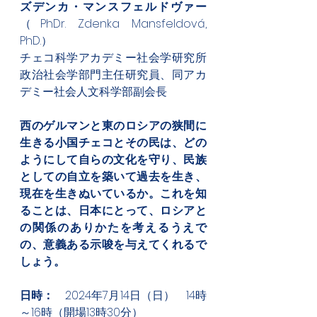
ズデンカ・マンスフェルドヴァー
（PhDr. Zdenka Mansfeldová, 
PhD.）
チェコ科学アカデミー社会学研究所
政治社会学部門主任研究員、同アカ
デミー社会人文科学部副会長
西のゲルマンと東のロシアの狭間に
生きる小国チェコとその民は、どの
ようにして自らの文化を守り、民族
としての自立を築いて過去を生き、
現在を生きぬいているか。これを知
ることは、日本にとって、ロシアと
の関係のありかたを考えるうえで
の、意義ある示唆を与えてくれるで
しょう。
日時：
　2024年7月14日（日）　14時
～16時（開場13時30分）