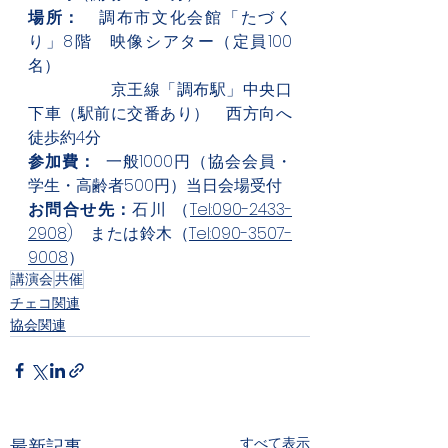
場所：
　調布市文化会館「たづく
り」8階　映像シアター（定員100
名）
　　　　　京王線「調布駅」中央口
下車（駅前に交番あり）　西方向へ
徒歩約4分　
参加費：
  一般1000円（協会会員・
学生・高齢者500円）当日会場受付
お問合せ先：
石川 （
Tel:090-2433-
2908
)　または鈴木（
Tel:090-3507-
9008
）
講演会
共催
チェコ関連
協会関連
すべて表示
最新記事