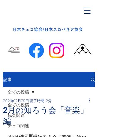
​日本チェコ協会/日本スロバキア協会
記事
全ての投稿
2021年12月29日
読了時間: 2分
全ての投稿
2月の知ろう会「音楽」
協会関連
編
チェコ関連
スロバキア関連