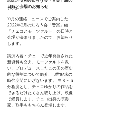
2022年2月の知ろう会「音楽」編の
日時と会場のお知らせ
その他
10月の連絡ニュースでご案内した
2022年2月の知ろう会「音楽」編 
「チェコとモーツァルト」の日時と
会場が決まりましたので、お知らせ
します。
講演内容：チェコで近年発掘された
新資料も交え、モーツァルトを救
い、プロデュースしたこの国の歴史
的な役割について紹介、18世紀末の
時代空間にいざないます。1曲３～５
分程度とし、チェコゆかりの作品を
できるだけたくさん取り上げ、映像
で鑑賞します。チェコ出身の演奏
家、歌手ももちろん登場します。