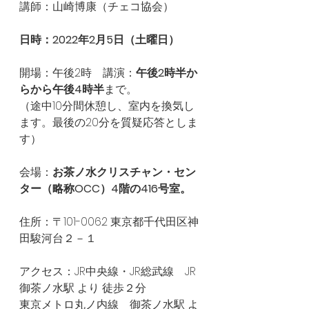
講師：山崎博康（チェコ協会）
日時：2022年2月5日（土曜日）
開場：午後2時　講演：
午後2時半か
らから午後4時半
まで。
（途中10分間休憩し、室内を換気し
ます。最後の20分を質疑応答としま
す）
会場：
お茶ノ水クリスチャン・セン
ター（略称OCC）4階の416号室。
住所：〒101-0062 東京都千代田区神
田駿河台２－１
アクセス：JR中央線・JR総武線　JR
御茶ノ水駅 より 徒歩２分
東京メトロ丸ノ内線　御茶ノ水駅 よ