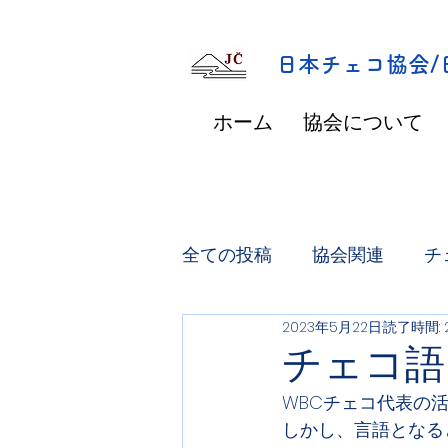
​日本チェコ協会
ホーム
協会について
全ての投稿
協会関連
チ
2023年5月22日
読了時間: 
チェコ語
WBCチェコ代表の
しかし、言語となる