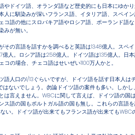
語やドイツ語、オランダ語など歴史的にも日本にゆかり
本人に馴染みが深いフランス語、イタリア語、スペイン
ェコ語の他にスロバキア語やロシア語、ポーランド語な
染みが無い。
その言語を話すかを調べると英語は13.48億人。スペイン
7億人。ロシア語は2.58億人。ドイツ語は1.35億人。日本語
チェコの場合、チェコ語はせいぜい1100万人かと。
ツ語人口の1/13ぐらいですが、ドイツ語を話す日本人は
ろではないでしょう。勿論ドイツ語の案件も多い。しかし
とは言えません。WBCに関して言えば、ドイツ語の国
ンス語の国もポルトガル語の国も無し。これらの言語を
もない。ドイツ語が出来てもフランス語が出来てもWBC