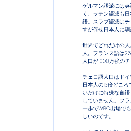
ゲルマン語派には英
く、ラテン語派も日
語。スラブ語派はチ
すが何せ日本人に馴
世界でどれだけの人が
人。フランス語は2.6
人口が1000万強の
チェコ語人口はドイ
日本人の13倍どこ
いだけに特殊な言語
していません。フラ
一歩でWBC出場で
しいのです。