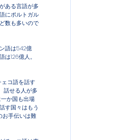
がある言語が多
語にポルトガル
ど数も多いので
語は5.42億
は1.26億人。
チェコ語を話す
、話せる人が多
は一か国も出場
話す国々はもう
のお手伝いは難