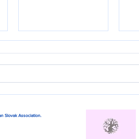
ラク
PDICデジタル チェコ語俗語
辞典
n Slovak Association.