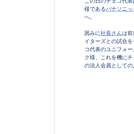
この日のチェコ代表
様である
パナソニッ
へ。
因みに
社長さん
は前
イターズとの試合を
コ代表のユニフォーム
ク様、これを機にチ
の法人会員としての