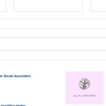
WBCチェコ代表の再来日に
WB
密着②
密着
n Slovak Association.
 providing photos.