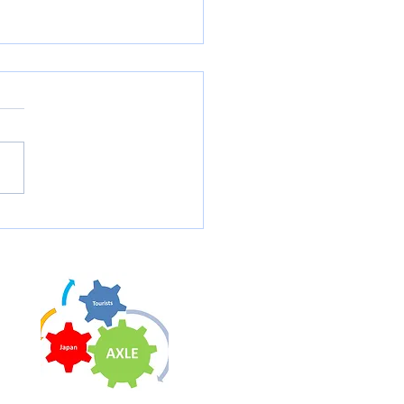
Cチェコ代表の再来日に
①