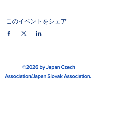
このイベントをシェア
©
2026 by Japan Czech
Association/Japan Slovak Association.
www.japan-cz-sk.com
無断転載・無断複製を禁じます。
Special thanks to SLOVAKIA TRAVEL
for providing photos.