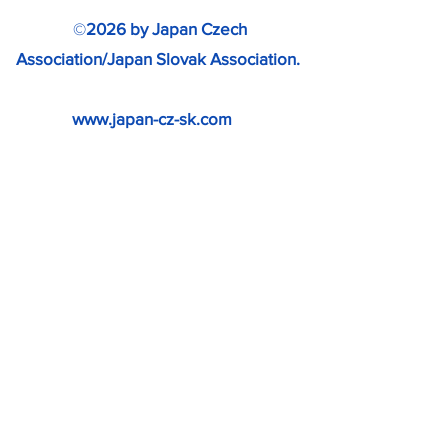
©
2026 by Japan Czech
Association/Japan Slovak Association.
www.japan-cz-sk.com
無断転載・無断複製を禁じます。
Special thanks to SLOVAKIA TRAVEL
for providing photos.