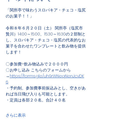
「関所亭で味わうスロバキア・チェコ・塩尻
のお菓子！！」
令和８年６月２０日（土） 関所亭（塩尻市
贄川）14:00～15:00、15:30～16:30の２部制と
し、スロバキア・チェコ・塩尻の代表的なお
菓子を合わせたワンプレートと飲み物を提供
します！
〇参加費=飲み物込みで２０００円
〇お申し込み こちらのフォームから
→
https://forms.gle/uh9rWNeqNenJcvDK
6
・予約制。参加費事前振込みとし、空きがあ
れば当日飛び入りも可能とします。
・定員は各部２０名。合計４０名
さらに表示