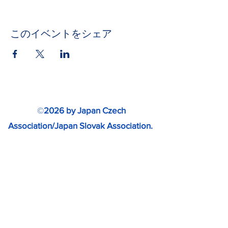
このイベントをシェア
©
2026 by Japan Czech
Association/Japan Slovak Association.
www.japan-cz-sk.com
無断転載・無断複製を禁じます。
Special thanks to SLOVAKIA TRAVEL
for providing photos.