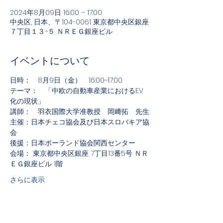
2024年8月09日 16:00 – 17:00
中央区, 日本、〒104-0061 東京都中央区銀座
７丁目１３−５ ＮＲＥＧ銀座ビル
イベントについて
日時：　8月9日（金）　16:00~17:00
テーマ：　「中欧の自動車産業におけるEV
化の現状」
講師：　羽衣国際大学准教授　岡﨑拓　先生
主催：日本チェコ協会及び日本スロバキア協
会
後援：日本ポーランド協会関西センター
会場： 東京都中央区銀座 7丁目13番5号 ＮＲ
ＥＧ銀座ビル 1階
さらに表示