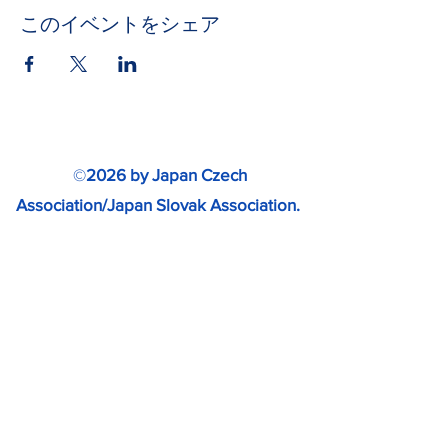
このイベントをシェア
©
2026 by Japan Czech
Association/Japan Slovak Association.
www.japan-cz-sk.com
無断転載・無断複製を禁じます。
Special thanks to SLOVAKIA TRAVEL
for providing photos.