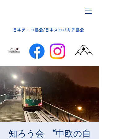
​日本チェコ協会/日本スロバキア協会
知ろう会 “中欧の自