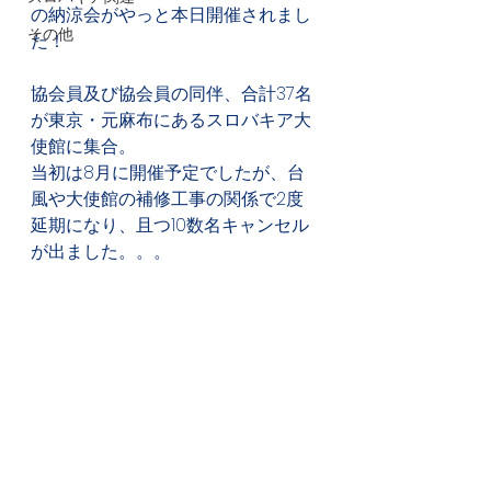
の納涼会がやっと本日開催されまし
その他
た！
協会員及び協会員の同伴、合計37名
が東京・元麻布にあるスロバキア大
使館に集合。
当初は8月に開催予定でしたが、台
風や大使館の補修工事の関係で2度
延期になり、且つ10数名キャンセル
が出ました。。。