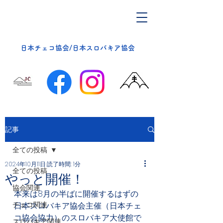
​日本チェコ協会/日本スロバキア協会
記事
全ての投稿
2024年10月11日
読了時間: 1分
全ての投稿
やっと開催！
協会関連
本来は8月の半ばに開催するはずの
チェコ関連
日本スロバキア協会主催（日本チェ
コ協会協力）のスロバキア大使館で
スロバキア関連