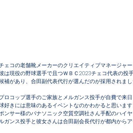
チェコの老舗靴メーカーのクリエイティブマネージャー
彼は現役の野球選手で且つＷＢＣ2023チェコ代表の投
候補があり、合田副代表代行が選んだのが採用されまし
プロコップ選手のご家族とメルガンス投手が自費で来日
球好きには意味のあるイベントなのかわかると思います
ポンサー様のパナソニック空質空調社さん手配のハイヤ
ルガンス投手と彼女さんは合田副会長代行が都内からア