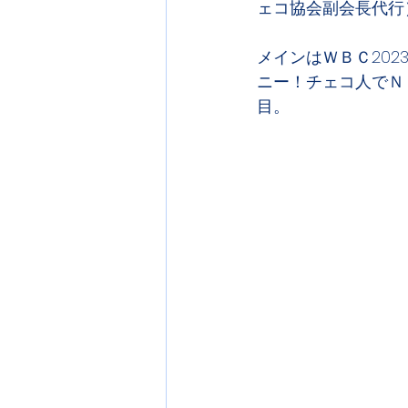
ェコ協会副会長代行
メインはＷＢＣ20
ニー！チェコ人でＮ
目。