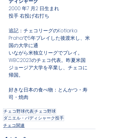
ディシャーク
2000 年7 月2 日生まれ 
投手 右投げ右打ち
追記：チェコリーグのKotlarka 
Prahaで5年プレイした後渡米し、米
国の大学に通
いながら米独立リーグでプレイ。
WBC2023のチェコ代表。昨夏米国
ジョージア大学を卒業し、チェコに
帰国。
好きな日本の食べ物：とんかつ・寿
司・焼肉
チェコ野球代表
チェコ野球
ダニエル・パディシャーク投手
チェコ関連