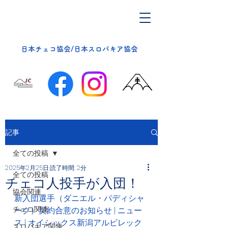
​日本チェコ協会/日本スロバキア協会
記事
全ての投稿
2025年2月25日
読了時間: 2分
全ての投稿
チェコ人投手が入団！
協会関連
新入団選手（ダニエル・パディシャ
チェコ関連
ーク）契約合意のお知らせ | ニュー
ス | オイシックス新潟アルビレック
スロバキア関連