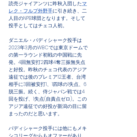
読売ジャイアンツに昨秋入団した
マ
レク・フルプ外野手
に引き続き、二
人目のNPB球団となります。そして
投手としてはチェコ人初。
ダニエル・パディシャーク投手は
2023年3月のWBCでは東京ドームで
の第一ラウンド初戦の中国戦に先
発。4回無安打2四球4奪三振無失点
と好投。昨秋のチェコ代表のアジア
遠征では後のプレミア12王者、台湾
相手に
3回被安打1、1四球の1失点、6
脱三振。続く、侍ジャパン戦では4
回を投げ、1失点(自責点ゼロ)。この
アジア遠征での好投が新潟の目に留
まったのだと思います。
パディシャーク投手には他にもメキ
シコリーグからもオファーがあり、