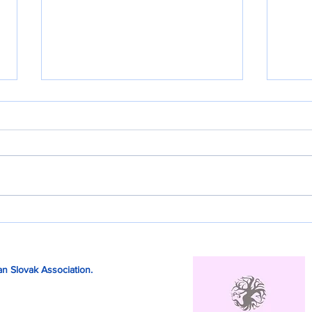
ラク
PDICデジタル チェコ語俗語
辞典
n Slovak Association.