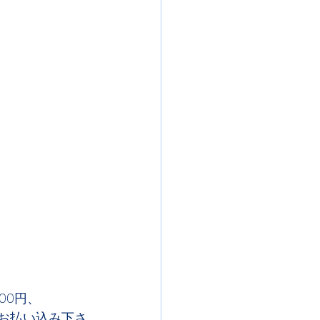
00円、
してお払い込み下さ