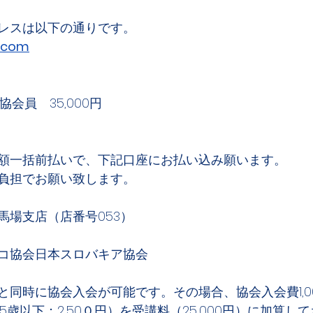
レスは以下の通りです。
k.com
協会員　35,000円
額一括前払いで、下記口座にお払い込み願います。
負担でお願い致します。
田馬場支店（店番号053）
コ協会日本スロバキア協会　
と同時に協会入会が可能です。その場合、協会入会費1,0
25歳以下：2,50０円）を受講料（25,000円）に加算