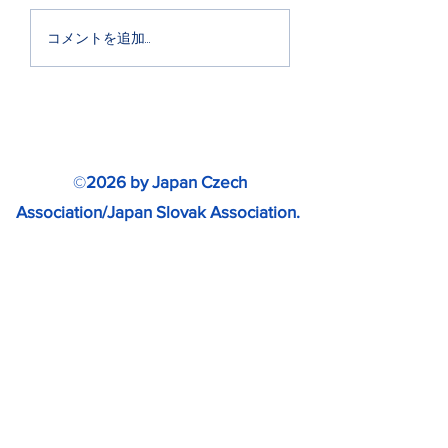
PDICデジタル チェコ語
ラクロス女子世界
コメントを追加…
俗語辞典
権
©
2026 by Japan Czech
Association/Japan Slovak Association.
www.japan-cz-sk.com
無断転載・無断複製を禁じます。
Special thanks to SLOVAKIA TRAVEL
for providing photos.