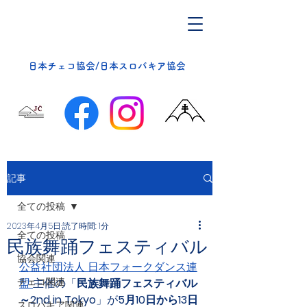
​日本チェコ協会/日本スロバキア協会
記事
全ての投稿
2023年4月5日
読了時間: 1分
全ての投稿
民族舞踊フェスティバル
協会関連
公益社団法人 日本フォークダンス連
チェコ関連
盟 
主催の「
民族舞踊フェスティバル
～2nd in Tokyo
」が
5月10日から13日
スロバキア関連