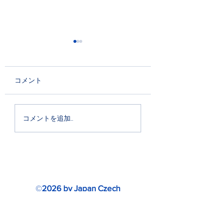
コメント
横浜中欧フェス
横浜中欧フェス（続
コメントを追加…
報）
©
2026 by Japan Czech
Association/Japan Slovak Association.