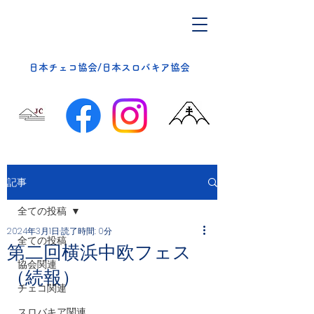
​日本チェコ協会/日本スロバキア協会
記事
全ての投稿
2024年3月1日
読了時間: 0分
全ての投稿
第二回横浜中欧フェス
協会関連
（続報）
チェコ関連
スロバキア関連