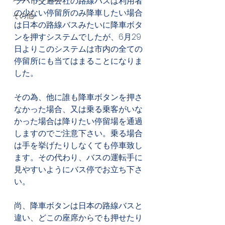
ラハ市交通公社の路線バスは利用者
の少ない停留所のみ降車したい場合
その他
は日本の路線バスみたいに降車ボタ
ンを押すシステムでしたが、6月29
日よりこのシステムは市内の全ての
停留所にも当てはまることになりま
した。
その為、他に誰も降車ボタンを押さ
なかった場合、又は乗る乗客がいな
かった場合は降りたい停留場を通過
しますのでご注意下さい。乗る場合
は手を挙げたりしなくても停車致し
ます。その代わり、バスの運転手に
見やすいようにバス停でお立ち下さ
い。
尚、降車ボタンは日本の路線バスと
違い、どこの座席からでも押せたり