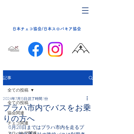
​日本チェコ協会/日本スロバキア協会
記事
全ての投稿
2024年7月15日
読了時間: 1分
全ての投稿
プラハ市内でバスをお乗
協会関連
りの方へ
チェコ関連
6月28日まではプラハ市内を走るプ
スロバキア関連