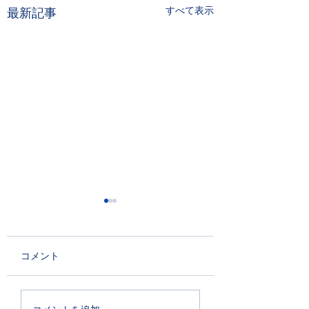
すべて表示
最新記事
コメント
PDICデジタル チェコ語
ラクロス女子世界