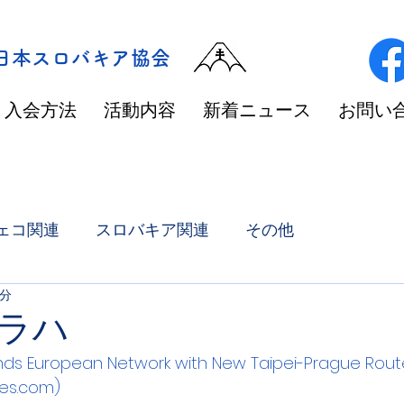
/日本スロバキア協会
入会方法
活動内容
新着ニュース
お問い
ェコ関連
スロバキア関連
その他
1分
ラハ
ands European Network with New Taipei-Prague Route
ines.com)