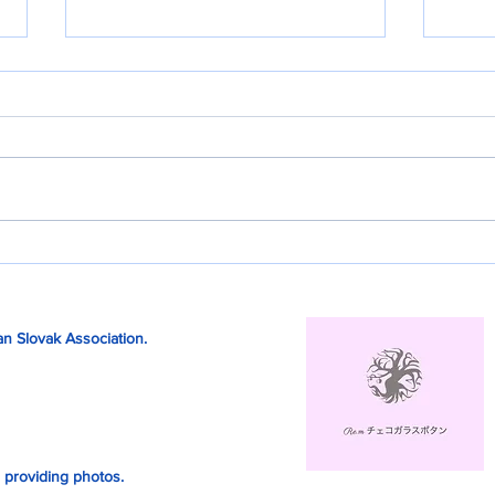
ラク
PDICデジタル チェコ語俗語
辞典
n Slovak Association.
 providing photos.