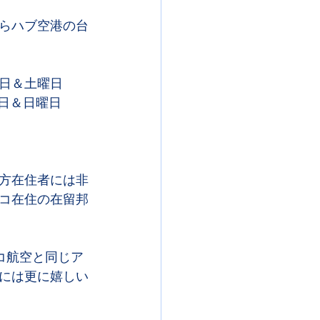
8日からハブ空港の台
火曜日＆土曜日
(TPE)　翌日の05:35着	毎週　水曜日＆日曜日
方在住者には非
コ在住の在留邦
コ航空と同じア
には更に嬉しい