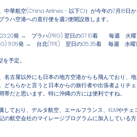
航空(China Airlines - 以下CI）が今年の7月1
プラハ空港への直行便を週2便開設致します。
E) 23:20発 →　プラハ(PRG) 翌日の07:10着　　毎週　
CI068便　プラハ(PRG) 11:05発 →　台北
型を予定。
、名古屋以外にも日本の地方空港からも飛んでおり、地
。どちらかと言うと日本からの旅行者や出張者よりチェ
間帯だと思います。特に沖縄の方には便利ですね。
に属しており、デルタ航空、エールフランス、KLMやチェ
記の航空会社のマイレージプログラムに加入している方